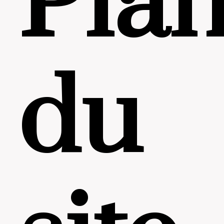
Pla
du