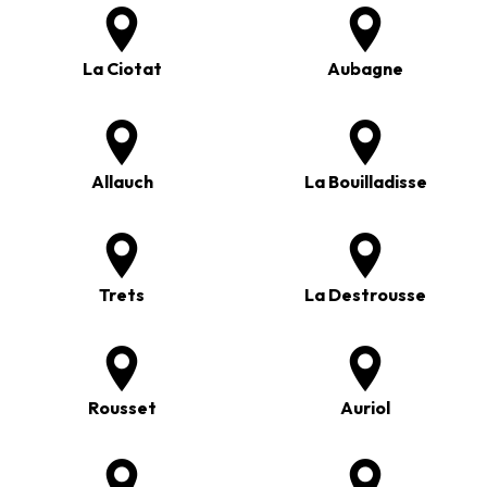
La Ciotat
Aubagne
Allauch
La Bouilladisse
Trets
La Destrousse
Rousset
Auriol