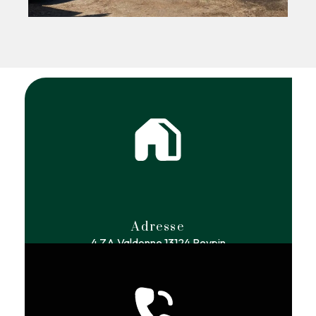
Adresse
4 ZA Valdonne
13124 Peypin