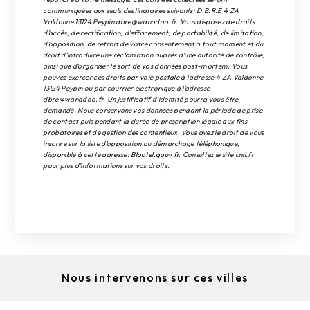
communiquées aux seuls destinataires suivants: D.B.R.E 4 ZA
Valdonne 13124 Peypin dbre@wanadoo.fr. Vous disposez de droits
d’accès, de rectification, d’effacement, de portabilité, de limitation,
d’opposition, de retrait de votre consentement à tout moment et du
droit d’introduire une réclamation auprès d’une autorité de contrôle,
ainsi que d’organiser le sort de vos données post-mortem. Vous
pouvez exercer ces droits par voie postale à l'adresse 4 ZA Valdonne
13124 Peypin ou par courrier électronique à l'adresse
dbre@wanadoo.fr. Un justificatif d'identité pourra vous être
demandé. Nous conservons vos données pendant la période de prise
de contact puis pendant la durée de prescription légale aux fins
probatoires et de gestion des contentieux. Vous avez le droit de vous
inscrire sur la liste d'opposition au démarchage téléphonique,
disponible à cette adresse:
Bloctel.gouv.fr
. Consultez le site cnil.fr
pour plus d’informations sur vos droits.
Nous intervenons sur ces villes