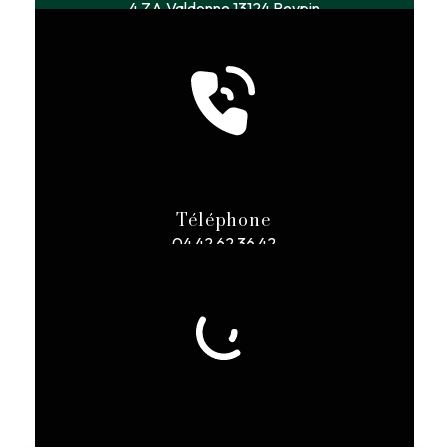
4 ZA Valdonne
13124 Peypin
Téléphone
04 42 62 36 42