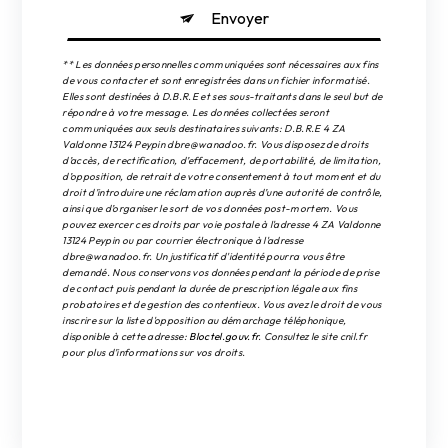
Envoyer
** Les données personnelles communiquées sont nécessaires aux fins
de vous contacter et sont enregistrées dans un fichier informatisé.
Elles sont destinées à D.B.R.E et ses sous-traitants dans le seul but de
répondre à votre message. Les données collectées seront
communiquées aux seuls destinataires suivants: D.B.R.E 4 ZA
Valdonne 13124 Peypin dbre@wanadoo.fr. Vous disposez de droits
d’accès, de rectification, d’effacement, de portabilité, de limitation,
d’opposition, de retrait de votre consentement à tout moment et du
droit d’introduire une réclamation auprès d’une autorité de contrôle,
ainsi que d’organiser le sort de vos données post-mortem. Vous
pouvez exercer ces droits par voie postale à l'adresse 4 ZA Valdonne
13124 Peypin ou par courrier électronique à l'adresse
dbre@wanadoo.fr. Un justificatif d'identité pourra vous être
demandé. Nous conservons vos données pendant la période de prise
de contact puis pendant la durée de prescription légale aux fins
probatoires et de gestion des contentieux. Vous avez le droit de vous
inscrire sur la liste d'opposition au démarchage téléphonique,
disponible à cette adresse:
Bloctel.gouv.fr
. Consultez le site cnil.fr
pour plus d’informations sur vos droits.