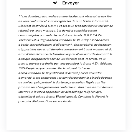
Envoyer
** Les données personnelles communiquées sont nécessaires aux fins
de vous contacter et sont enregistrées dans un fichier informatisé.
Elles sont destinées à D.B.R.E et ses sous-traitants dans le seul but de
répondre à votre message. Les données collectées seront
communiquées aux seuls destinataires suivants: D.B.R.E 4 ZA
Valdonne 13124 Peypin dbre@wanadoo.fr. Vous disposez de droits
d’accès, de rectification, d’effacement, de portabilité, de limitation,
d’opposition, de retrait de votre consentement à tout moment et du
droit d’introduire une réclamation auprès d’une autorité de contrôle,
ainsi que d’organiser le sort de vos données post-mortem. Vous
pouvez exercer ces droits par voie postale à l'adresse 4 ZA Valdonne
13124 Peypin ou par courrier électronique à l'adresse
dbre@wanadoo.fr. Un justificatif d'identité pourra vous être
demandé. Nous conservons vos données pendant la période de prise
de contact puis pendant la durée de prescription légale aux fins
probatoires et de gestion des contentieux. Vous avez le droit de vous
inscrire sur la liste d'opposition au démarchage téléphonique,
disponible à cette adresse:
Bloctel.gouv.fr
. Consultez le site cnil.fr
pour plus d’informations sur vos droits.