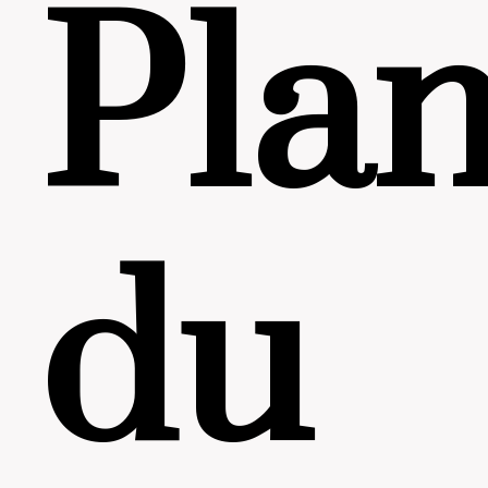
Pla
du